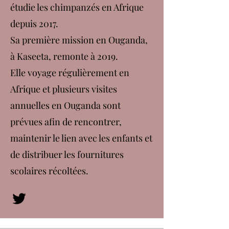
étudie les chimpanzés en Afrique
depuis 2017.
Sa première mission en Ouganda,
à Kaseeta, remonte à 2019.
Elle voyage régulièrement en
Afrique et plusieurs visites
annuelles en Ouganda sont
prévues afin de rencontrer,
maintenir le lien avec les enfants et
de distribuer les fournitures
scolaires récoltées.